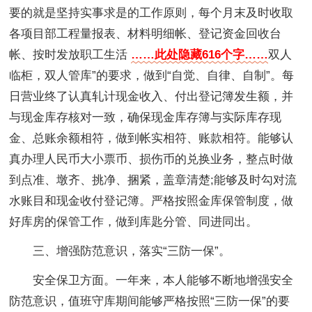
要的就是坚持实事求是的工作原则，每个月末及时收取
各项目部工程量报表、材料明细帐、登记资金回收台
帐、按时发放职工生活
……此处隐藏616个字……
双人
临柜，双人管库”的要求，做到“自觉、自律、自制”。每
日营业终了认真轧计现金收入、付出登记簿发生额，并
与现金库存核对一致，确保现金库存簿与实际库存现
金、总账余额相符，做到帐实相符、账款相符。能够认
真办理人民币大小票币、损伤币的兑换业务，整点时做
到点准、墩齐、挑净、捆紧，盖章清楚;能够及时勾对流
水账目和现金收付登记簿。严格按照金库保管制度，做
好库房的保管工作，做到库匙分管、同进同出。
三、增强防范意识，落实“三防一保”。
安全保卫方面。一年来，本人能够不断地增强安全
防范意识，值班守库期间能够严格按照“三防一保”的要