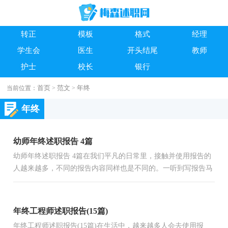
转正
模板
格式
经理
学生会
医生
开头结尾
教师
护士
校长
银行
首页
范文
年终
当前位置：
>
>
年终
幼师年终述职报告 4篇
幼师年终述职报告 4篇在我们平凡的日常里，接触并使用报告的
人越来越多，不同的报告内容同样也是不同的。一听到写报告马
上头昏脑涨？以下是小编精心整理的幼师年终述职报告 ，欢迎...
年终工程师述职报告(15篇)
年终工程师述职报告(15篇)在生活中，越来越多人会去使用报