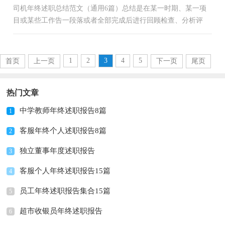
司机年终述职总结范文（通用6篇）总结是在某一时期、某一项
目或某些工作告一段落或者全部完成后进行回顾检查、分析评
价，从而得出教训和一些规律性认识的一种书面材料，它可以使
我...
1
2
3
4
5
首页
上一页
下一页
尾页
热门文章
中学教师年终述职报告8篇
1
客服年终个人述职报告8篇
2
独立董事年度述职报告
3
客服个人年终述职报告15篇
4
员工年终述职报告集合15篇
5
超市收银员年终述职报告
6