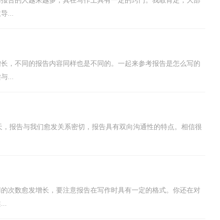
用报告的人越来越多，其在写作上具有一定的窍门。我敢肯定，大部
...
增长，不同的报告内容同样也是不同的。一起来参考报告是怎么写的
...
今天，报告与我们愈发关系密切，报告具有双向沟通性的特点。相信很
用的次数愈发增长，要注意报告在写作时具有一定的格式。你还在对
..