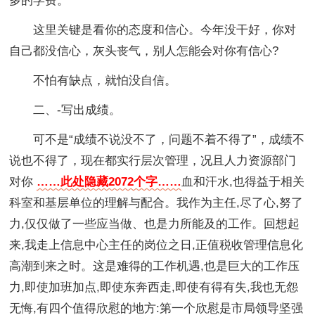
多的学费。
这里关键是看你的态度和信心。今年没干好，你对
自己都没信心，灰头丧气，别人怎能会对你有信心?
不怕有缺点，就怕没自信。
二、-写出成绩。
可不是“成绩不说没不了，问题不着不得了”，成绩不
说也不得了，现在都实行层次管理，况且人力资源部门
对你
……此处隐藏2072个字……
血和汗水,也得益于相关
科室和基层单位的理解与配合。我作为主任,尽了心,努了
力,仅仅做了一些应当做、也是力所能及的工作。回想起
来,我走上信息中心主任的岗位之日,正值税收管理信息化
高潮到来之时。这是难得的工作机遇,也是巨大的工作压
力,即使加班加点,即使东奔西走,即使有得有失,我也无怨
无悔,有四个值得欣慰的地方:第一个欣慰是市局领导坚强